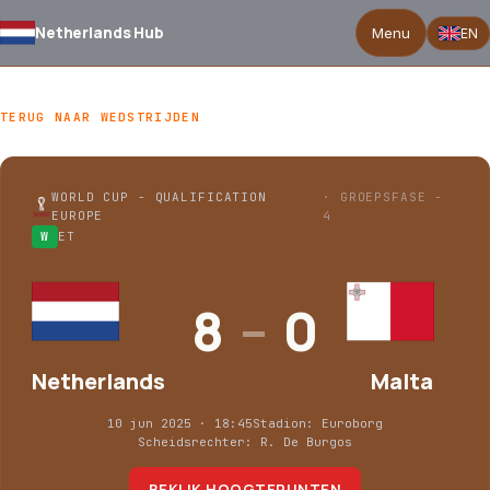
Netherlands Hub
Menu
EN
Netherlands 8–0 Malta
TERUG NAAR WEDSTRIJDEN
WORLD CUP - QUALIFICATION
· GROEPSFASE -
EUROPE
4
W
ET
8
–
0
Netherlands
Malta
10 jun 2025 · 18:45
Stadion: Euroborg
Scheidsrechter: R. De Burgos
BEKIJK HOOGTEPUNTEN