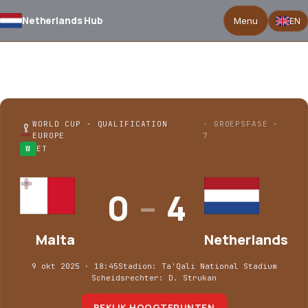
Netherlands Hub
Menu
EN
Malta 0–4 Netherlands
TERUG NAAR WEDSTRIJDEN
WORLD CUP - QUALIFICATION
· GROEPSFASE -
EUROPE
7
W
ET
0
–
4
Malta
Netherlands
9 okt 2025 · 18:45
Stadion: Ta'Qali National Stadium
Scheidsrechter: D. Strukan
BEKIJK HOOGTEPUNTEN